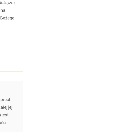
tolicyzm
 na
 Bożego.
proul.
łej jej
 jest
ści.