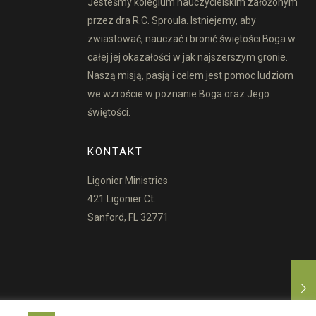
Jesteśmy kolegium nauczycielskim założonym
przez dra R.C. Sproula. Istniejemy, aby
zwiastować, nauczać i bronić świętości Boga w
całej jej okazałości w jak najszerszym gronie.
Naszą misją, pasją i celem jest pomoc ludziom
we wzroście w poznanie Boga oraz Jego
świętości.
KONTAKT
Ligonier Ministries
421 Ligonier Ct.
Sanford, FL 32771
ki Użytkowania
Polityka Praw Autorskich
Polityka Prywatności