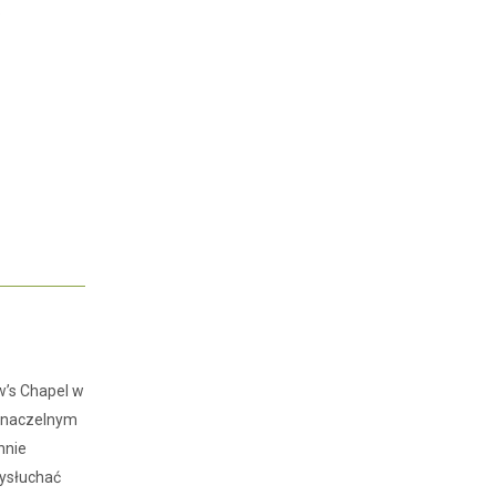
o
w’s Chapel w
m naczelnym
nnie
wysłuchać