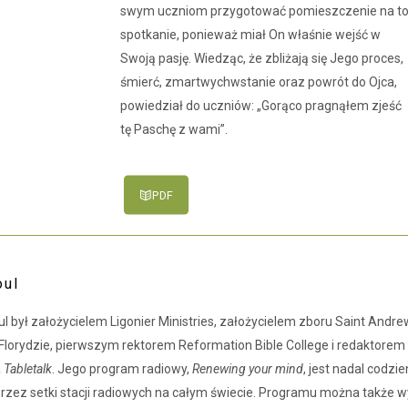
swym uczniom przygotować pomieszczenie na t
spotkanie, ponieważ miał On właśnie wejść w
Swoją pasję. Wiedząc, że zbliżają się Jego proces,
śmierć, zmartwychwstanie oraz powrót do Ojca,
powiedział do uczniów: „Gorąco pragnąłem zjeść
tę Paschę z wami”.
PDF
oul
ul był założycielem Ligonier Ministries, założycielem zboru Saint Andre
Florydzie, pierwszym rektorem Reformation Bible College i redaktore
a
Tabletalk
. Jego program radiowy,
Renewing your mind
, jest nadal codzie
zez setki stacji radiowych na całym świecie. Programu można także 