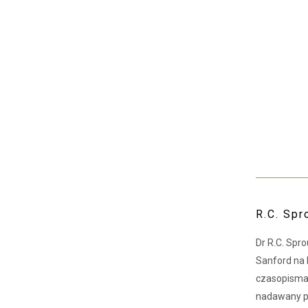
R.C. Spr
Dr R.C. Spro
Sanford na 
czasopism
nadawany pr