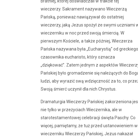
bratniej, której doświadczali w trakcie tej
wieczerzy. Sakrament nazywano Wieczerzą
Pańską, ponieważ nawiązywał do ostatniej
wieczerzy, jaką Jezus spożył ze swymi uczniami 
wieczerniku w noc przed swoją śmiercią. W
pierwszym Kościele, a także później, Wieczerza
Pańska nazywana była „Eucharystią” od greckieg
czasownika eucharisto, który oznacza
„dziękować”. Zatem jednym z aspektów Wieczerz
Pańskiej było gromadzenie się należących do Bog
ludzi, aby wyrazić swą wdzięczność za to, co prze
Swoją śmierć uczynił dla nich Chrystus.
Dramaturgia Wieczerzy Pańskiej zakorzeniona jes
nie tylko w przeżyciach Wieczernika, ale w
starotestamentowej celebracji święta Paschy. Co
więcej, pamiętamy, że tuż przed ustanowieniem w
wieczerniku Wieczerzy Pańskiej, Jezus nakazał