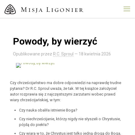
Powody, by wierzyć
Opublikowane przez
R.C. Sproul
—
18 kwietnia 2026
Czy chrześcijaństwo ma dobre odpowiedzi na naprawdę trudne
pytania? Dr R.C. Sproul uważa, że tak. W tej książce założyciel
autor rozprawia się z najczęstszymi zarzutami wobec prawd
wiary chrześcijańskiej, w tym:
Czy nauka obaliła istnienie Boga?
Czy niechrześcijanie, którzy nigdy nie słyszeli o Chrystusie,
pójdą do piekła?
Czy wiara w to, że Chrystus jest tylko jedną drogą do Boga,