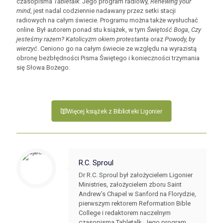
czasopisma
Tabletalk
. Jego program radiowy,
Renewing your
mind
, jest nadal codziennie nadawany przez setki stacji
radiowych na całym świecie. Programu można także wysłuchać
online. Był autorem ponad stu książek, w tym
Świętość Boga
,
Czy
jesteśmy razem? Katolicyzm okiem protestanta
oraz
Powody, by
wierzyć
. Ceniono go na całym świecie ze względu na wyrazistą
obronę bezbłędności Pisma Świętego i konieczności trzymania
się Słowa Bożego.
Więcej książek z Biblioteki Ligonier
R.C. Sproul
Dr R.C. Sproul był założycielem Ligonier
Ministries, założycielem zboru Saint
Andrew’s Chapel w Sanford na Florydzie,
pierwszym rektorem Reformation Bible
College i redaktorem naczelnym
czasopisma Tabletalk. Jego program