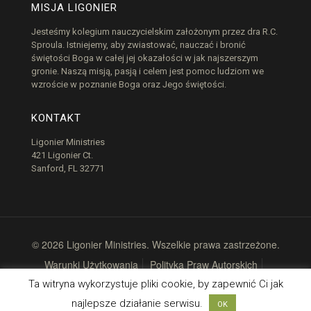
MISJA LIGONIER
Jesteśmy kolegium nauczycielskim założonym przez dra R.C.
Sproula. Istniejemy, aby zwiastować, nauczać i bronić
świętości Boga w całej jej okazałości w jak najszerszym
gronie. Naszą misją, pasją i celem jest pomoc ludziom we
wzroście w poznanie Boga oraz Jego świętości.
KONTAKT
Ligonier Ministries
421 Ligonier Ct.
Sanford, FL 32771
© 2026 Ligonier Ministries. Wszelkie prawa zastrzeżone.
Warunki Użytkowania
Polityka Praw Autorskich
Polityka Prywatności
Ta witryna wykorzystuje pliki cookie, by zapewnić Ci jak
najlepsze działanie serwisu.
OK