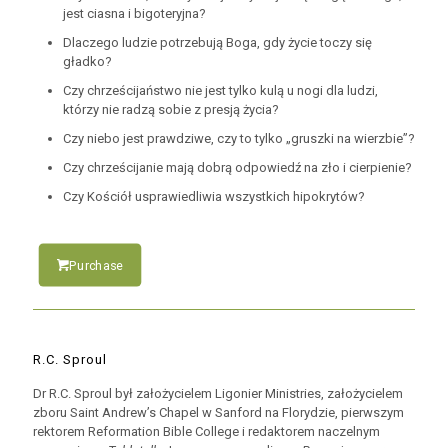
jest ciasna i bigoteryjna?
Dlaczego ludzie potrzebują Boga, gdy życie toczy się
gładko?
Czy chrześcijaństwo nie jest tylko kulą u nogi dla ludzi,
którzy nie radzą sobie z presją życia?
Czy niebo jest prawdziwe, czy to tylko „gruszki na wierzbie”?
Czy chrześcijanie mają dobrą odpowiedź na zło i cierpienie?
Czy Kościół usprawiedliwia wszystkich hipokrytów?
Purchase
R.C. Sproul
Dr R.C. Sproul był założycielem Ligonier Ministries, założycielem
zboru Saint Andrew’s Chapel w Sanford na Florydzie, pierwszym
rektorem Reformation Bible College i redaktorem naczelnym